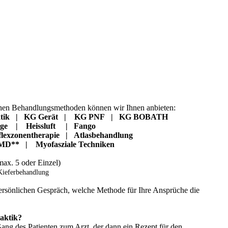
chen Behandlungsmethoden können wir Ihnen anbieten:
raktik | KG Gerät | KG PNF | KG BOBATH
ge | Heissluft | Fango
flexzonentherapie | Atlasbehandlung
D** | Myofasziale Techniken
max. 5 oder Einzel)
Kieferbehandlung
persönlichen Gespräch, welche Methode für Ihre Ansprüche die
raktik?
Gang des Patienten zum Arzt, der dann ein Rezept für den