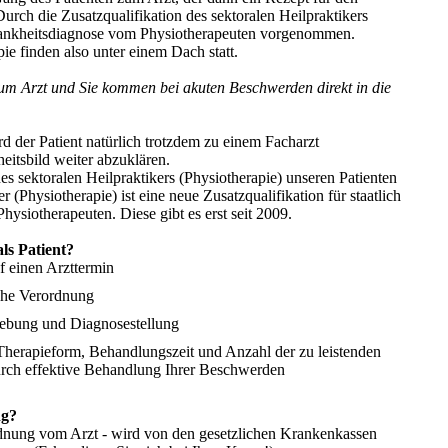
Durch die Zusatzqualifikation des sektoralen Heilpraktikers
Krankheitsdiagnose vom Physiotherapeuten vorgenommen.
e finden also unter einem Dach statt.
um Arzt und Sie kommen bei akuten Beschwerden direkt in die
rd der Patient natürlich trotzdem zu einem Facharzt
eitsbild weiter abzuklären.
es sektoralen Heilpraktikers (Physiotherapie) unseren Patienten
r (Physiotherapie) ist eine neue Zusatzqualifikation für staatlich
hysiotherapeuten. Diese gibt es erst seit 2009.
ls Patient?
f einen Arzttermin
che Verordnung
ebung und Diagnosestellung
herapieform, Behandlungszeit und Anzahl der zu leistenden
ch effektive Behandlung Ihrer Beschwerden
ng?
dnung vom Arzt - wird von den gesetzlichen Krankenkassen